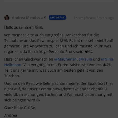
Andrea Mendoza
Forum|Forum|3 years ago
AUTOR*IN
Hallo zusammen 👋🏼,
von meiner Seite auch ein großes Dankeschön für die
Teilnahme an das Gewinnspiel 🙌🏽. Es hat mir sehr viel Spaß
gemacht Eure Antworten zu lesen und ich musste kaum was
ergänzen, da Ihr richtige Personio-Profis seid 🧠🤓.
Herzlichen Glückwunsch an
@MaCherie1
,
@Paula
und
@Nina
Hellmann
! Viel Vergnügen mit Euren Adventskalendern 🎄🎁.
Teilt uns gerne mit, was Euch am besten gefällt von den
Türchen.
Und an den Rest: wie Selina schon meinte, der Spaß hört hier
nicht auf, da unser Community-Adventskalender ebenfalls
viele Überraschungen, Lachen und Weihnachtsstimmung mit
sich bringen wird 🥳
Ganz liebe Grüße
Andrea