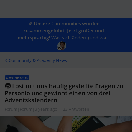
🎉 Unsere Communities wurden
zusammengeführt. Jetzt größer und
mehrsprachig! Was sich ändert (und wa...
Community & Academy News
GEWINNSPIEL
🤓 Löst mit uns häufig gestellte Fragen zu
Personio und gewinnt einen von drei
Adventskalendern
Forum|Forum|3 years ago
23 Antworten