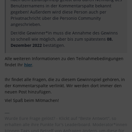
Benutzernamens in der Kommentarspalte bekannt
gegeben! Außerdem wird diese Person auch per
Privatnachricht über die Personio Community
angeschrieben.
Der/die Gewinner*in muss die Annahme des Gewinns
so schnell wie möglich, aber bis zum spätestens
08.
Dezember 2022
bestätigen.
Alle weiteren Informationen zu den Teilnahmebedingungen
findet Ihr
hier
.
Ihr findet alle Fragen, die zu diesem Gewinnspiel gehören, in
der Kommentarspalte verlinkt. Wir werden dort immer den
neuen Post hinzufügen.
Viel Spaß beim Mitmachen!
Wurde Eure Frage gelöst? - Klickt auf "Beste Antwort", so
erhalten alle ihre Punkte für's Leaderboard. Moderator*innen
können Tags und Betreff von Anfragen ändern, um diese für