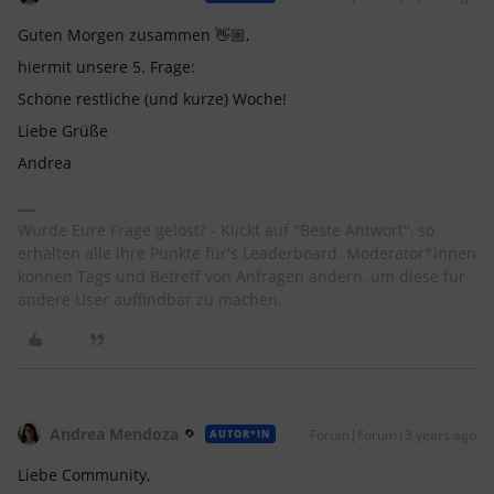
Guten Morgen zusammen 👋🏼,
hiermit unsere 5. Frage:
Schöne restliche (und kurze) Woche!
Liebe Grüße
Andrea
Wurde Eure Frage gelöst? - Klickt auf "Beste Antwort", so
erhalten alle ihre Punkte für's Leaderboard. Moderator*innen
können Tags und Betreff von Anfragen ändern, um diese für
andere User auffindbar zu machen.
Andrea Mendoza
Forum|Forum|3 years ago
AUTOR*IN
Liebe Community,