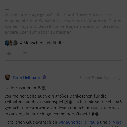
Wurde Eure Frage gelöst? - Klickt auf "Beste Antwort", so
erhalten alle ihre Punkte für's Leaderboard. Moderator*innen
können Tags und Betreff von Anfragen ändern, um diese für
andere User auffindbar zu machen.
4 Menschen gefällt dies
Nina Hellmann
Forum|Forum|3 years ago
Hallo zusammen 👋🏼,
von meiner Seite auch ein großes Dankeschön für die
Teilnahme an das Gewinnspiel 🙌🏽. Es hat mir sehr viel Spaß
gemacht Eure Antworten zu lesen und ich musste kaum was
ergänzen, da Ihr richtige Personio-Profis seid 🧠🤓.
Herzlichen Glückwunsch an
@MaCherie1
,
@Paula
und
@Nina