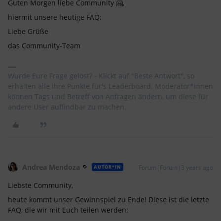
Guten Morgen liebe Community 🤗,
hiermit unsere heutige FAQ:
Liebe Grüße
das Community-Team
Wurde Eure Frage gelöst? - Klickt auf "Beste Antwort", so
erhalten alle ihre Punkte für's Leaderboard. Moderator*innen
können Tags und Betreff von Anfragen ändern, um diese für
andere User auffindbar zu machen.
Andrea Mendoza
Forum|Forum|3 years ago
AUTOR*IN
Liebste Community,
heute kommt unser Gewinnspiel zu Ende! Diese ist die letzte
FAQ, die wir mit Euch teilen werden: