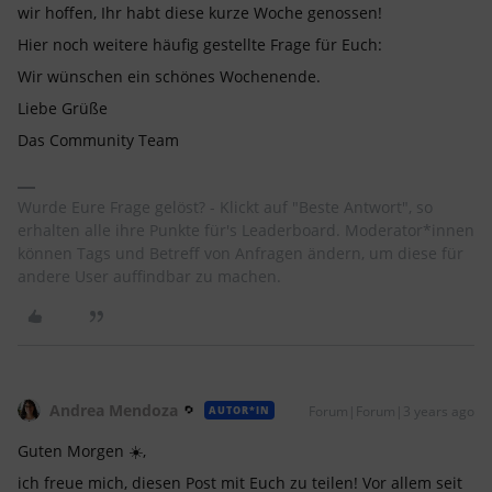
wir hoffen, Ihr habt diese kurze Woche genossen!
Hier noch weitere häufig gestellte Frage für Euch:
Wir wünschen ein schönes Wochenende.
Liebe Grüße
Das Community Team
Wurde Eure Frage gelöst? - Klickt auf "Beste Antwort", so
erhalten alle ihre Punkte für's Leaderboard. Moderator*innen
können Tags und Betreff von Anfragen ändern, um diese für
andere User auffindbar zu machen.
Andrea Mendoza
Forum|Forum|3 years ago
AUTOR*IN
Guten Morgen ☀️,
ich freue mich, diesen Post mit Euch zu teilen! Vor allem seit