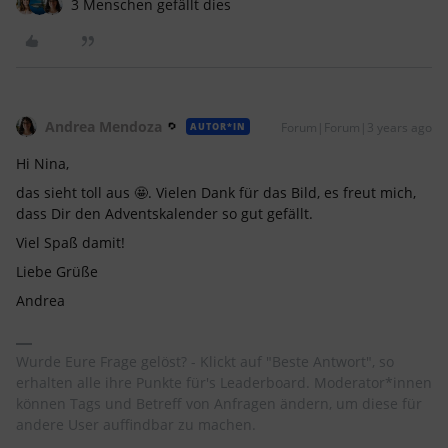
3 Menschen gefällt dies
Andrea Mendoza
Forum|Forum|3 years ago
AUTOR*IN
Hi Nina,
das sieht toll aus 🤩. Vielen Dank für das Bild, es freut mich,
dass Dir den Adventskalender so gut gefällt.
Viel Spaß damit!
Liebe Grüße
Andrea
Wurde Eure Frage gelöst? - Klickt auf "Beste Antwort", so
erhalten alle ihre Punkte für's Leaderboard. Moderator*innen
können Tags und Betreff von Anfragen ändern, um diese für
andere User auffindbar zu machen.