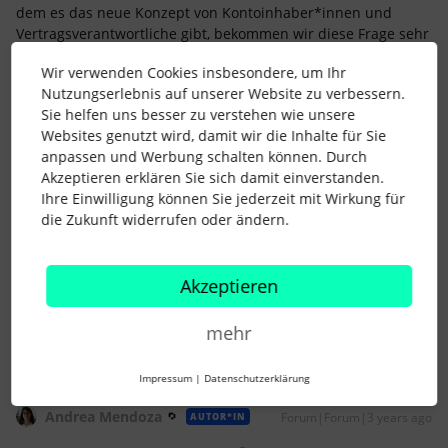
dem es das neue Konzept von Kontoinhaber*innen und
Vertragsverantwortliche gibt, bekommen wir diese Frage sehr
oft:
Wir verwenden Cookies insbesondere, um Ihr
Kennt Ihr vielleicht die Einzelheiten?
Nutzungserlebnis auf unserer Website zu verbessern.
Viel Spaß!
Sie helfen uns besser zu verstehen wie unsere
Websites genutzt wird, damit wir die Inhalte für Sie
Liebe Grüße
anpassen und Werbung schalten können. Durch
Andrea
Akzeptieren erklären Sie sich damit einverstanden.
Ihre Einwilligung können Sie jederzeit mit Wirkung für
die Zukunft widerrufen oder ändern.
Wurde Eure Frage gelöst? - Klickt auf "Beste Antwort", so
erhalten alle ihre Punkte für's Leaderboard. Moderator*innen
können Tags und Betreff von Anfragen ändern, um diese für
Akzeptieren
andere User auffindbar zu machen.
mehr
Impressum
|
Datenschutzerklärung
Andrea Mendoza
Forum|Forum|3 years ago
AUTOR*IN