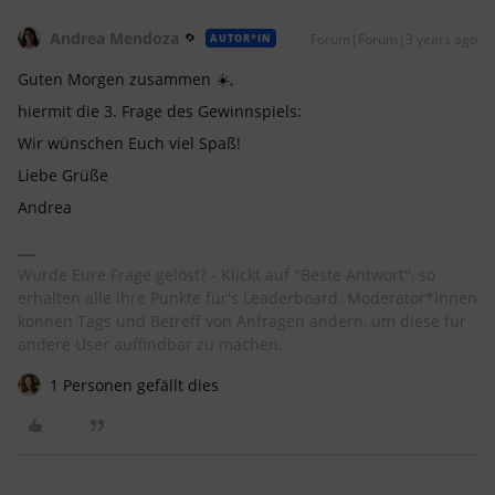
Andrea Mendoza
Forum|Forum|3 years ago
AUTOR*IN
Guten Morgen zusammen ☀️,
hiermit die 3. Frage des Gewinnspiels:
Wir wünschen Euch viel Spaß!
Liebe Grüße
Andrea
Wurde Eure Frage gelöst? - Klickt auf "Beste Antwort", so
erhalten alle ihre Punkte für's Leaderboard. Moderator*innen
können Tags und Betreff von Anfragen ändern, um diese für
andere User auffindbar zu machen.
1 Personen gefällt dies