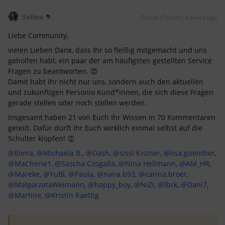
Selina
Forum|Forum|3 years ago
Liebe Community,
vielen Lieben Dank, dass Ihr so fleißig mitgemacht und uns
geholfen habt, ein paar der am häufigsten gestellten Service
Fragen zu beantworten. 😍
Damit habt Ihr nicht nur uns, sondern auch den aktuellen
und zukünftigen Personio Kund*innen, die sich diese Fragen
gerade stellen oder noch stellen werden.
Insgesamt haben 21 von Euch Ihr Wissen in 70 Kommentaren
geteilt. Dafür dürft Ihr Euch wirklich einmal selbst auf die
Schulter klopfen! 👏
@Elena
,
@Michaela B.
,
@Dash
,
@sissi Kistner
,
@lisa.guenther
,
@MaCherie1
,
@Sascha Czogalla
,
@Nina Hellmann
,
@AM_HR
,
@Mareke
,
@YuBl
,
@Paula
,
@nana.b93
,
@carina.broer
,
@MalgorzataWeimann
,
@happy_boy
,
@NiZi
,
@lbrk
,
@Dani7
,
@Martine
,
@Kristin Raettig