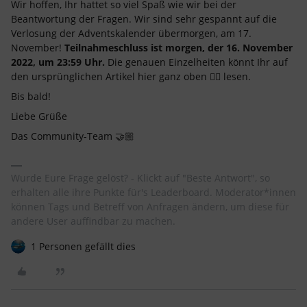
Wir hoffen, Ihr hattet so viel Spaß wie wir bei der
Beantwortung der Fragen. Wir sind sehr gespannt auf die
Verlosung der Adventskalender übermorgen, am 17.
November!
Teilnahmeschluss ist morgen, der 16. November
2022, um 23:59 Uhr.
Die genauen Einzelheiten könnt Ihr auf
den ursprünglichen Artikel hier ganz oben 👆🏼 lesen.
Bis bald!
Liebe Grüße
Das Community-Team 🤝🏼
Wurde Eure Frage gelöst? - Klickt auf "Beste Antwort", so
erhalten alle ihre Punkte für's Leaderboard. Moderator*innen
können Tags und Betreff von Anfragen ändern, um diese für
andere User auffindbar zu machen.
1 Personen gefällt dies