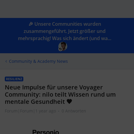
🎉 Unsere Communities wurden
zusammengeführt. Jetzt größer und
mehrsprachig! Was sich ändert (und wa...
Community & Academy News
RESILIENZ
Neue Impulse für unsere Voyager
Community: nilo teilt Wissen rund um
mentale Gesundheit 🧡
Forum|Forum|1 year ago
0 Antworten