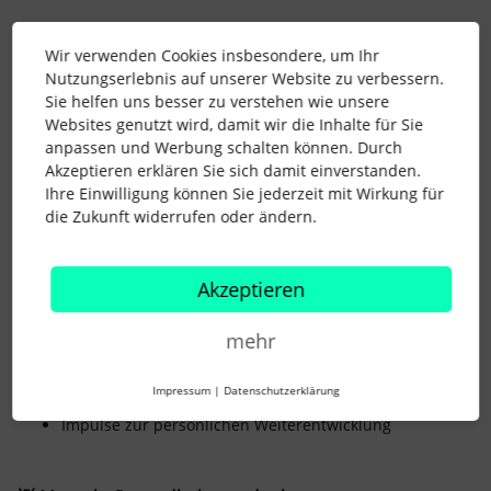
🧠 nilo - mentale Gesundheit zugänglich machen
Wir verwenden Cookies insbesondere, um Ihr
nilo ist eine digitale Plattform aus Berlin, die Unternehmen
Nutzungserlebnis auf unserer Website zu verbessern.
dabei unterstützt, mentale Gesundheit auf allen Ebenen zu
Sie helfen uns besser zu verstehen wie unsere
fördern - bei Mitarbeitenden, Führungskräften und im HR-
Websites genutzt wird, damit wir die Inhalte für Sie
Bereich. Denn mentale Gesundheit ist nicht nur
anpassen und Werbung schalten können. Durch
Voraussetzung für Wohlbefinden, sondern auch für
Akzeptieren erklären Sie sich damit einverstanden.
nachhaltige Leistung und Zufriedenheit im Job.
Ihre Einwilligung können Sie jederzeit mit Wirkung für
die Zukunft widerrufen oder ändern.
Was nilo bietet:
Direkter Zugang zu über 500 Psycholog:innen – in mehr
als 50 Sprachen
Akzeptieren
1:1-Sessions, Gruppenformate, digitale Übungen,
mehr
Meditationen und mehr
Unterstützung bei Stress, Überforderung oder
Impressum
|
Datenschutzerklärung
persönlichen Themen
Impulse zur persönlichen Weiterentwicklung