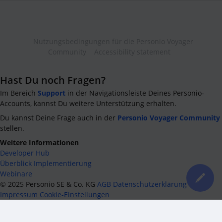
Nutzungsbedingungen für die Personio Voyager
Community
Accessibility statement
Hast Du noch Fragen?
Im Bereich
Support
in der Navigationsleiste Deines Personio-
Accounts, kannst Du weitere Unterstützung erhalten.
Du kannst Deine Frage auch in der
Personio Voyager Community
stellen.
Weitere Informationen
Developer Hub
Überblick Implementierung
Webinare
©
2025
Personio SE & Co. KG
AGB
Datenschutzerklärung
Impressum
Cookie-Einstellungen