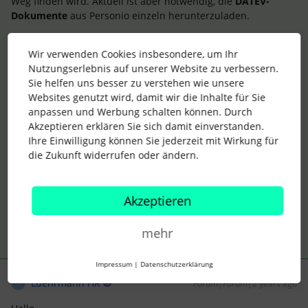
Weg finden wird. Aktuell ist aber notwendig, die
DATEV-
Dokumente
aus Personio einzeln herunterzuladen.
Wir verwenden Cookies insbesondere, um Ihr
Solltest Du hierzu Rückfragen empfehle ich Dir ein Support-
Nutzungserlebnis auf unserer Website zu verbessern.
Ticket einzureichen. Das Support-Team ist über
Antworten
Sie helfen uns besser zu verstehen wie unsere
Finden
zu kontaktieren (Achtung, nur für
Websites genutzt wird, damit wir die Inhalte für Sie
Kontoinhabende
verfügbar). Wähle in diesem Bereich das
anpassen und Werbung schalten können. Durch
Thema Deiner Anfrage und diese wird direkt an das
Akzeptieren erklären Sie sich damit einverstanden.
verantwortliche Team weitergeleitet.
Ihre Einwilligung können Sie jederzeit mit Wirkung für
Ich wünsche Dir einen tollen Tag.
die Zukunft widerrufen oder ändern.
Liebe Grüße ☀️
Akzeptieren
mehr
Impressum
|
Datenschutzerklärung
Luehrmann HR
Forum|Forum|2 years ago
L