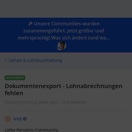
🎉 Unsere Communities wurden
zusammengeführt. Jetzt größer und
mehrsprachig! Was sich ändert (und wa...
Gehalt & Lohnbuchhaltung
ANSWERED
Dokumentenexport - Lohnabrechnungen
fehlen
Forum|Forum|2 years ago
6 Antworten
NRB
N
Liebe Personio-Community,