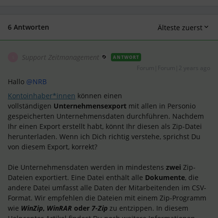
6 Antworten
Älteste zuerst
Support Zeitmanagement
ANTWORT
S
Forum|Forum|2 years ago
Hallo
@NRB
Kontoinhaber*innen
können einen
vollständigen
Unternehmensexport
mit allen in Personio
gespeicherten Unternehmensdaten durchführen. Nachdem
Ihr einen Export erstellt habt, könnt Ihr diesen als Zip-Datei
herunterladen. Wenn ich Dich richtig verstehe, sprichst Du
von diesem Export, korrekt?
Die Unternehmensdaten werden in mindestens
zwei
Zip-
Dateien exportiert. Eine Datei enthält alle
Dokumente
, die
andere Datei umfasst alle Daten der Mitarbeitenden im CSV-
Format. Wir empfehlen die Dateien mit einem Zip-Programm
wie
WinZip
,
WinRAR
oder
7-Zip
zu entzippen. In diesem