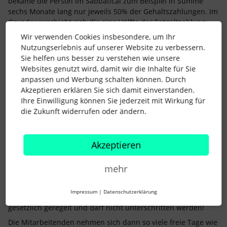
bekäme die Person im Sabbatical zum Beispiel in Summe
sechs Monate lang nur jeweils 50% der Gehaltszahlungen. Im
Grunde verschiebt sich die eine Hälfte der Entgeltzahlung
lediglich in den eigentlich unbezahlten Sabbatical-Zeitraum.
Wir verwenden Cookies insbesondere, um Ihr
Oder die Ansparphase läuft doppelt so lange (6 Monate) und
Nutzungserlebnis auf unserer Website zu verbessern.
das Sabbatical dauert 3 Monate. Dann beträgt das Gehalt für
Sie helfen uns besser zu verstehen wie unsere
9 Monate jeweils zwei Drittel des regulären Gehalts.
Websites genutzt wird, damit wir die Inhalte für Sie
Der Vorteil einer solchen Gestaltung: Durch die
anpassen und Werbung schalten können. Durch
Entgeltzahlungen bleibt die Sozialversicherung während der
Akzeptieren erklären Sie sich damit einverstanden.
Freistellungsphase bestehen.
Ihre Einwilligung können Sie jederzeit mit Wirkung für
die Zukunft widerrufen oder ändern.
Unabhängig von solchen Sabbatical-Regelungen kann in
Einzelfällen durch Absprachen mit dem Arbeitgeber weiterer
unbezahlter Urlaub genommen werden.
Akzeptieren
Auch der sogenannte Vertrauensurlaub könnte
eine Alternative sein.
mehr
Beim Konzept des Vertrauensurlaubs verzichtet der
Arbeitgeber komplett auf eine Definition von maximal
Impressum
|
Datenschutzerklärung
möglichen Urlaubstagen. Achtung: die
minimale
Anzahl ist
gesetzlich geregelt und darf nicht unterschritten werden!
Die Mitarbeitenden nehmen sich dann so viele freie Tage wie