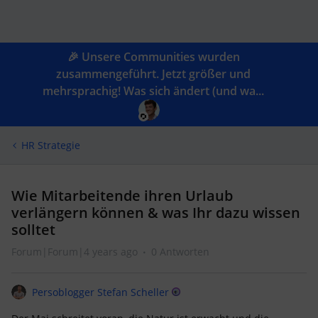
🎉 Unsere Communities wurden
zusammengeführt. Jetzt größer und
mehrsprachig! Was sich ändert (und wa...
HR Strategie
Wie Mitarbeitende ihren Urlaub
verlängern können & was Ihr dazu wissen
solltet
Forum|Forum|4 years ago
0 Antworten
Persoblogger Stefan Scheller