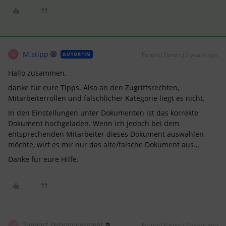
M.stipp
Forum|Forum|2 years ago
AUTOR*IN
M
Hallo zusammen,
danke für eure Tipps. Also an den Zugriffsrechten,
Mitarbeiterrollen und fälschlicher Kategorie liegt es nicht.
In den Einstellungen unter Dokumenten ist das korrekte
Dokument hochgeladen. Wenn ich jedoch bei dem
entsprechenden Mitarbeiter dieses Dokument auswählen
möchte, wirf es mir nur das alte/falsche Dokument aus…
Danke für eure Hilfe.
Support Zeitmanagement
Forum|Forum|2 years ago
S