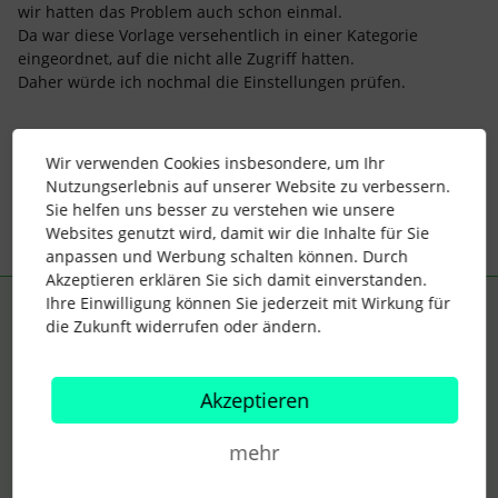
wir hatten das Problem auch schon einmal.
Da war diese Vorlage versehentlich in einer Kategorie
eingeordnet, auf die nicht alle Zugriff hatten.
Daher würde ich nochmal die Einstellungen prüfen.
Viele Grüße
Katja
Wir verwenden Cookies insbesondere, um Ihr
Nutzungserlebnis auf unserer Website zu verbessern.
Sie helfen uns besser zu verstehen wie unsere
Websites genutzt wird, damit wir die Inhalte für Sie
anpassen und Werbung schalten können. Durch
Akzeptieren erklären Sie sich damit einverstanden.
Ihre Einwilligung können Sie jederzeit mit Wirkung für
Support Zeitmanagement
ANTWORT
S
die Zukunft widerrufen oder ändern.
Forum|Forum|2 years ago
Hallo
@M.stipp
😊
Akzeptieren
wie von
@Katja Steffgen
korrekt erwähnt kann es sich hierbei
um verschiedene
Zugriffsrechte
handeln. Sind die
Mitarbeitenden alle in derselben
mehr
Mitarbeiterrolle
?
Falls nicht kannst Du das in den
Einstellungen >