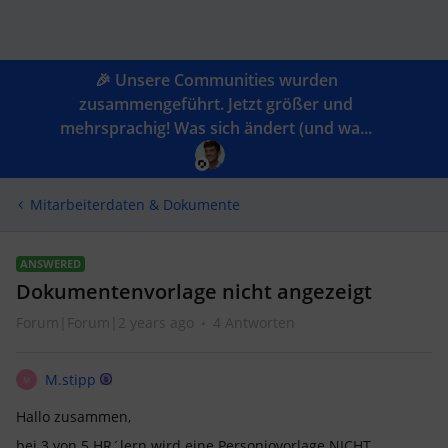
🎉 Unsere Communities wurden
zusammengeführt. Jetzt größer und
mehrsprachig! Was sich ändert (und wa...
Mitarbeiterdaten & Dokumente
ANSWERED
Dokumentenvorlage nicht angezeigt
Forum|Forum|2 years ago
4 Antworten
M.stipp
M
Hallo zusammen,
bei 3 von 5 HR´lern wird eine Personiovorlage NICHT