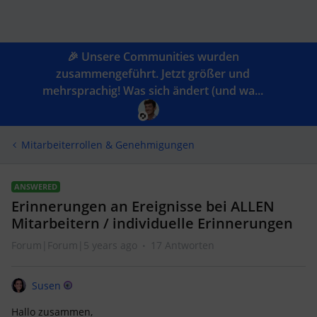
🎉 Unsere Communities wurden
zusammengeführt. Jetzt größer und
mehrsprachig! Was sich ändert (und wa...
Mitarbeiterrollen & Genehmigungen
ANSWERED
Erinnerungen an Ereignisse bei ALLEN
Mitarbeitern / individuelle Erinnerungen
Forum|Forum|5 years ago
17 Antworten
Susen
Hallo zusammen,