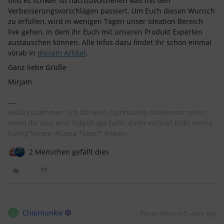
und es schwer ist nachzuvollziehen was mit den
Verbesserungsvorschlägen passiert. Um Euch diesen Wunsch
zu erfüllen, wird in wenigen Tagen unser Ideation Bereich
live gehen, in dem Ihr Euch mit unseren Produkt Experten
austauschen können. Alle Infos dazu findet Ihr schon einmal
vorab in
diesem Artikel
.
Ganz liebe Grüße
Mirjam
Hallo zusammen! Ich bin kein Community-Moderator mehr,
wenn Ihr also eine Folgefrage habt, dann verlinkt bitte meine
Kolleg*innen @Lena *oder* @Marc
2 Menschen gefällt dies
Chipmunkie
Forum|Forum|5 years ago
C