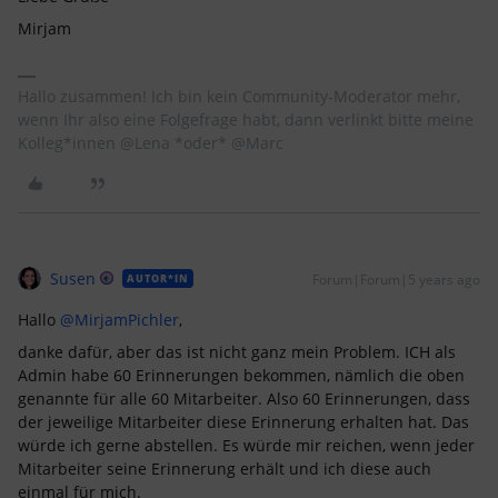
Mirjam
Hallo zusammen! Ich bin kein Community-Moderator mehr,
wenn Ihr also eine Folgefrage habt, dann verlinkt bitte meine
Kolleg*innen @Lena *oder* @Marc
Susen
Forum|Forum|5 years ago
AUTOR*IN
Hallo
@MirjamPichler
,
danke dafür, aber das ist nicht ganz mein Problem. ICH als
Admin habe 60 Erinnerungen bekommen, nämlich die oben
genannte für alle 60 Mitarbeiter. Also 60 Erinnerungen, dass
der jeweilige Mitarbeiter diese Erinnerung erhalten hat. Das
würde ich gerne abstellen. Es würde mir reichen, wenn jeder
Mitarbeiter seine Erinnerung erhält und ich diese auch
einmal für mich.