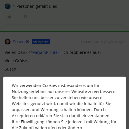
1 Personen gefällt dies
Susen
Forum|Forum|5 years ago
AUTOR*IN
Vielen Dank
@MirjamPichler
, ich probiere es aus!
Viele Grüße,
Susen
1 Personen gefällt dies
Wir verwenden Cookies insbesondere, um Ihr
Nutzungserlebnis auf unserer Website zu verbessern.
Sie helfen uns besser zu verstehen wie unsere
Websites genutzt wird, damit wir die Inhalte für Sie
anpassen und Werbung schalten können. Durch
Akzeptieren erklären Sie sich damit einverstanden.
Ulli
Forum|Forum|5 years ago
Ihre Einwilligung können Sie jederzeit mit Wirkung für
die Zukunft widerrufen oder ändern.