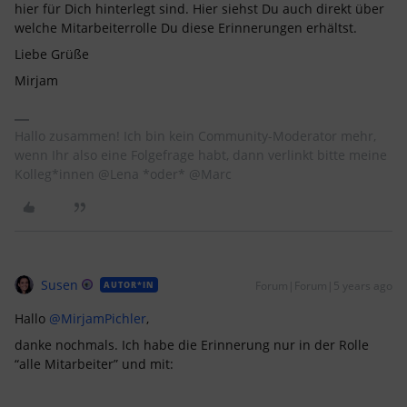
hier für Dich hinterlegt sind. Hier siehst Du auch direkt über
welche Mitarbeiterrolle Du diese Erinnerungen erhältst.
Liebe Grüße
Mirjam
Hallo zusammen! Ich bin kein Community-Moderator mehr,
wenn Ihr also eine Folgefrage habt, dann verlinkt bitte meine
Kolleg*innen @Lena *oder* @Marc
Susen
Forum|Forum|5 years ago
AUTOR*IN
Hallo
@MirjamPichler
,
danke nochmals. Ich habe die Erinnerung nur in der Rolle
“alle Mitarbeiter” und mit: