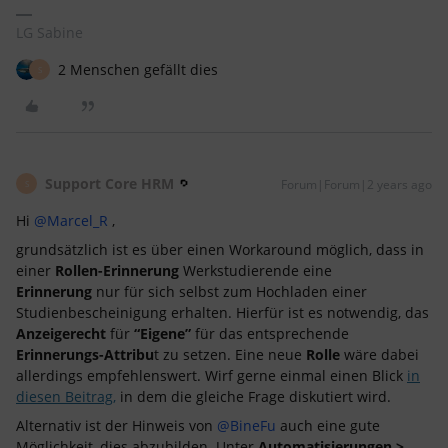
LG Sabine
2 Menschen gefällt dies
S
Support Core HRM
Forum|Forum|2 years ago
S
Hi
@Marcel_R
,
grundsätzlich ist es über einen Workaround möglich, dass in
einer
Rollen-Erinnerung
Werkstudierende eine
Erinnerung
nur für sich selbst zum Hochladen einer
Studienbescheinigung erhalten. Hierfür ist es notwendig, das
Anzeigerecht
für
“Eigene”
für das entsprechende
Erinnerungs-Attribu
t zu setzen. Eine neue
Rolle
wäre dabei
allerdings empfehlenswert. Wirf gerne einmal einen Blick
in
diesen Beitrag,
in dem die gleiche Frage diskutiert wird.
Alternativ ist der Hinweis von
@BineFu
auch eine gute
Möglichkeit, dies abzubilden. Unter
Automatisierungen >