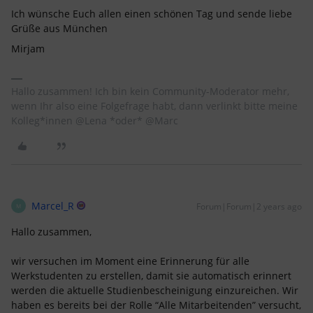
Ich wünsche Euch allen einen schönen Tag und sende liebe
Grüße aus München
Mirjam
Hallo zusammen! Ich bin kein Community-Moderator mehr,
wenn Ihr also eine Folgefrage habt, dann verlinkt bitte meine
Kolleg*innen @Lena *oder* @Marc
Marcel_R
Forum|Forum|2 years ago
M
Hallo zusammen,
wir versuchen im Moment eine Erinnerung für alle
Werkstudenten zu erstellen, damit sie automatisch erinnert
werden die aktuelle Studienbescheinigung einzureichen. Wir
haben es bereits bei der Rolle “Alle Mitarbeitenden” versucht,