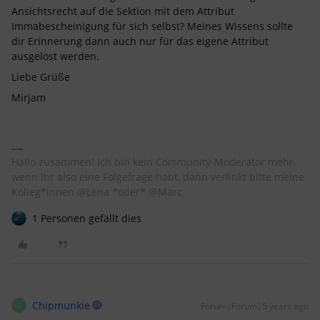
Ansichtsrecht auf die Sektion mit dem Attribut
Immabescheinigung für sich selbst? Meines Wissens sollte
dir Erinnerung dann auch nur für das eigene Attribut
ausgelöst werden.
Liebe Grüße
Mirjam
Hallo zusammen! Ich bin kein Community-Moderator mehr,
wenn Ihr also eine Folgefrage habt, dann verlinkt bitte meine
Kolleg*innen @Lena *oder* @Marc
1 Personen gefällt dies
Chipmunkie
Forum|Forum|5 years ago
C