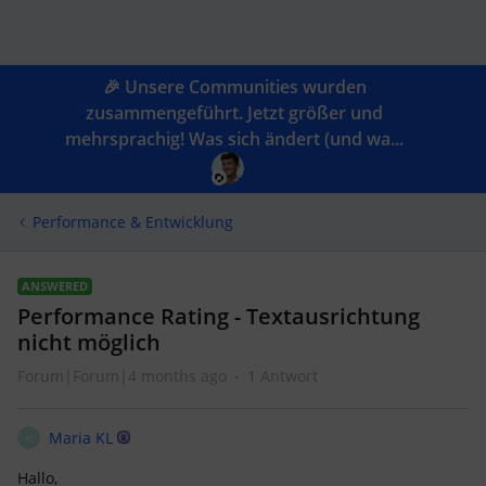
🎉 Unsere Communities wurden
zusammengeführt. Jetzt größer und
mehrsprachig! Was sich ändert (und wa...
Performance & Entwicklung
ANSWERED
Performance Rating - Textausrichtung
nicht möglich
Forum|Forum|4 months ago
1 Antwort
Maria KL
M
Hallo,