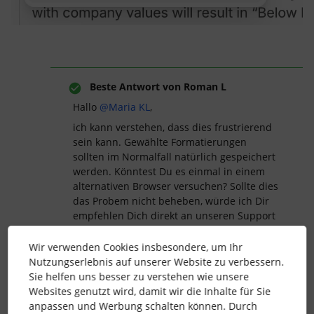
Beste Antwort von
Roman L
Hallo ​
@Maria KL
,
ich kann verstehen, dass dies frustrierend
sein kann. Gewählte Formatierungen
sollten im Normalfall natürlich gespeichert
werden. Könntest Du es einmal in einem
alternativen Browser versuchen? Sollte dies
das Probem nicht beheben, würde ich Dir
empfehlen Dich direkt an unseren Support
zu wenden, da dies nach einem Fehler
klingt.
Wir verwenden Cookies insbesondere, um Ihr
Nutzungserlebnis auf unserer Website zu verbessern.
Sie helfen uns besser zu verstehen wie unsere
Bitte wende Dich direkt über den
Support
Websites genutzt wird, damit wir die Inhalte für Sie
Bereich
an unseren Kundenservice. Bitte
anpassen und Werbung schalten können. Durch
beachte, dass nur
Kontoinhaber*innen
den