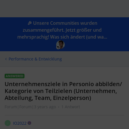
🎉 Unsere Communities wurden
zusammengeführt. Jetzt größer und
mehrsprachig! Was sich ändert (und wa...
Performance & Entwicklung
ANSWERED
Unternehmensziele in Personio abbilden/
Kategorie von Teilzielen (Unternehmen,
Abteilung, Team, Einzelperson)
Forum|Forum|3 years ago
1 Antwort
IO2022
I