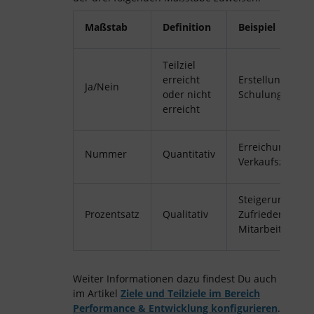
Maßstab
Definition
Beispiel
Teilziel
erreicht
Erstellung neue
Ja/Nein
oder nicht
Schulungsmater
erreicht
Erreichung eine
Nummer
Quantitativ
Verkaufsziels
Steigerung der
Prozentsatz
Qualitativ
Zufriedenheit v
Mitarbeitenden
Weiter Informationen dazu findest Du auch
im Artikel
Ziele und Teilziele im Bereich
Performance & Entwicklung konfigurieren
.