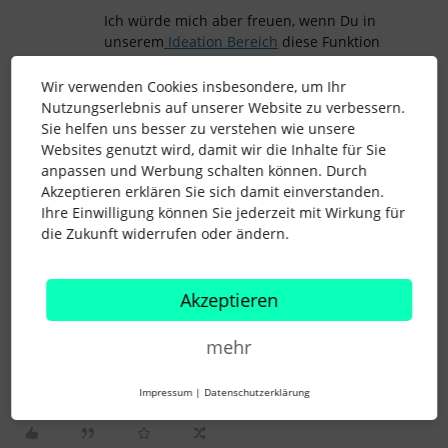
Ich würde mich aber freuen, wenn Du in
unserem
Ideation Bereich
diese Funktion
als Verbesserungsvorschlag teilst. Somit
können andere Nutzer*innen Deine Idee
Wir verwenden Cookies insbesondere, um Ihr
upvoten, und der Vorschlag wird an unser
Nutzungserlebnis auf unserer Website zu verbessern.
Produktteam weitergeleitet.
Sie helfen uns besser zu verstehen wie unsere
Websites genutzt wird, damit wir die Inhalte für Sie
→ So geht es:
Eine Idee einreichen oder
anpassen und Werbung schalten können. Durch
eine neue Funktion vorschlagen
Akzeptieren erklären Sie sich damit einverstanden.
Melde Dich gerne solltest Du Rückfragen
Ihre Einwilligung können Sie jederzeit mit Wirkung für
hierzu haben!
die Zukunft widerrufen oder ändern.
Liebe Grüße
Steffi
Akzeptieren
mehr
Ziele
Performance und Entwicklung
Teilziel
Impressum
|
Datenschutzerklärung