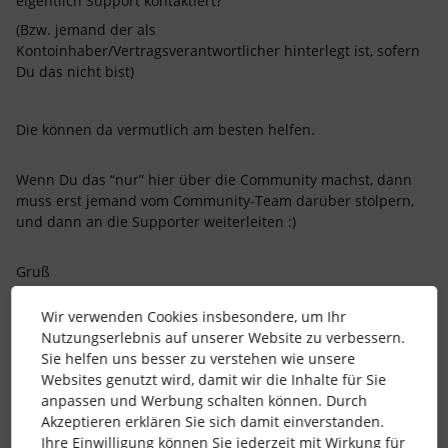
eigentlich Support kontaktiert?
(Bzw. jemand der als
Kontoinhaber/Vertragsverantwortlicher hinterlegt ist, sofern
Du das nicht bist)
Die können da vermutlich am besten helfen.
Wenn Du das “nur” hier über die Community machst, dann
muss erst jemand vom Community-Team darüber stolpern,
und dann an die Supporter weiterleiten :)
Gruß
Alex
Wir verwenden Cookies insbesondere, um Ihr
Nutzungserlebnis auf unserer Website zu verbessern.
Sie helfen uns besser zu verstehen wie unsere
2 Menschen gefällt dies
S
V
Websites genutzt wird, damit wir die Inhalte für Sie
anpassen und Werbung schalten können. Durch
Akzeptieren erklären Sie sich damit einverstanden.
Ihre Einwilligung können Sie jederzeit mit Wirkung für