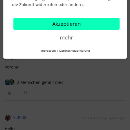
die Zukunft widerrufen oder ändern.
VerenaBIS
Forum|Forum|3 years ago
AUTOR*IN
V
Akzeptieren
Hi Alex,
mehr
das habe ich eben gemacht. :)
Impressum
|
Datenschutzerklärung
Grüße
Verena
2 Menschen gefällt dies
YuBl
Forum|Forum|3 years ago
Hello,