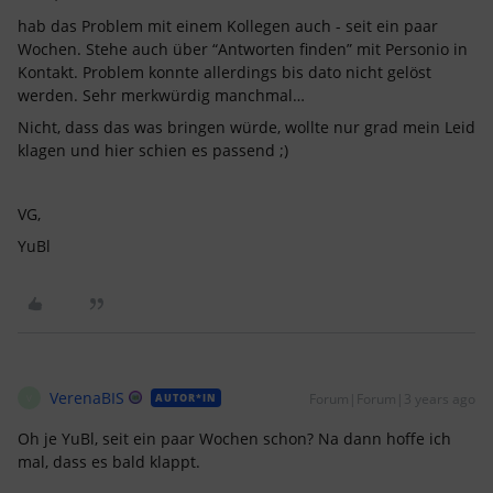
hab das Problem mit einem Kollegen auch - seit ein paar
Wochen. Stehe auch über “Antworten finden” mit Personio in
Kontakt. Problem konnte allerdings bis dato nicht gelöst
werden. Sehr merkwürdig manchmal…
Nicht, dass das was bringen würde, wollte nur grad mein Leid
klagen und hier schien es passend ;)
VG,
YuBl
VerenaBIS
Forum|Forum|3 years ago
AUTOR*IN
V
Oh je YuBl, seit ein paar Wochen schon? Na dann hoffe ich
mal, dass es bald klappt.