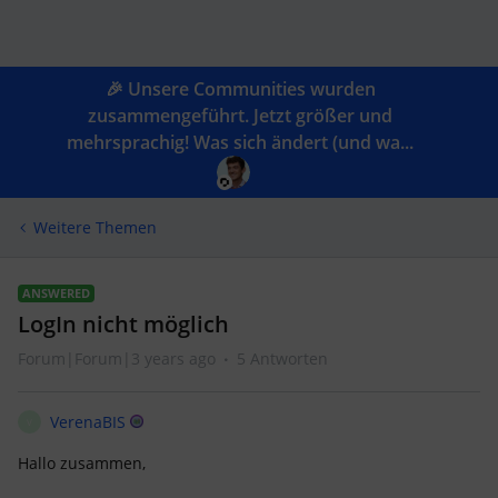
🎉 Unsere Communities wurden
zusammengeführt. Jetzt größer und
mehrsprachig! Was sich ändert (und wa...
Weitere Themen
ANSWERED
LogIn nicht möglich
Forum|Forum|3 years ago
5 Antworten
VerenaBIS
V
Hallo zusammen,