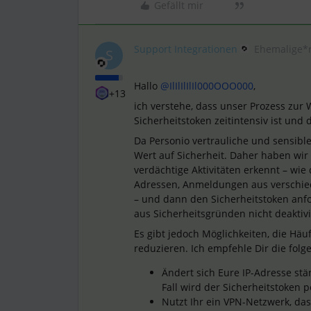
Gefällt mir
Support Integrationen
Ehemalige*
S
Hallo
@IlIlIlIlIl000OOO000
,
+13
ich verstehe, dass unser Prozess zur
Sicherheitstoken zeitintensiv ist und
Da Personio vertrauliche und sensibl
Wert auf Sicherheit. Daher haben wir
verdächtige Aktivitäten erkennt – wie
Adressen, Anmeldungen aus verschie
– und dann den Sicherheitstoken anf
aus Sicherheitsgründen nicht deaktiv
Es gibt jedoch Möglichkeiten, die Häuf
reduzieren. Ich empfehle Dir die fol
Ändert sich Eure IP-Adresse st
Fall wird der Sicherheitstoken p
Nutzt Ihr ein VPN-Netzwerk, da