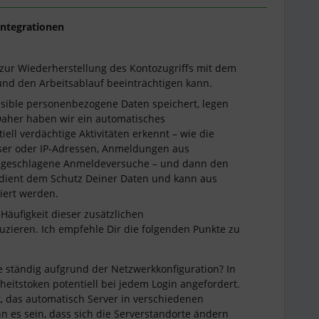
ntegrationen
 zur Wiederherstellung des Kontozugriffs mit dem
t und den Arbeitsablauf beeinträchtigen kann.
nsible personenbezogene Daten speichert, legen
 Daher haben wir ein automatisches
ll verdächtige Aktivitäten erkennt – wie die
ser oder IP-Adressen, Anmeldungen aus
hlgeschlagene Anmeldeversuche – und dann den
s dient dem Schutz Deiner Daten und kann aus
iert werden.
 Häufigkeit dieser zusätzlichen
duzieren. Ich empfehle Dir die folgenden Punkte zu
e ständig aufgrund der Netzwerkkonfiguration? In
heitstoken potentiell bei jedem Login angefordert.
, das automatisch Server in verschiedenen
 es sein, dass sich die Serverstandorte ändern