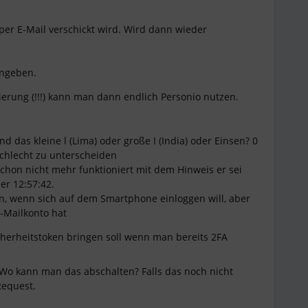
per E-Mail verschickt wird. Wird dann wieder
ingeben.
ierung (!!!) kann man dann endlich Personio nutzen.
nd das kleine l (Lima) oder große I (India) oder Einsen? 0
schlecht zu unterscheiden
chon nicht mehr funktioniert mit dem Hinweis er sei
er 12:57:42.
, wenn sich auf dem Smartphone einloggen will, aber
E-Mailkonto hat
icherheitstoken bringen soll wenn man bereits 2FA
 Wo kann man das abschalten? Falls das noch nicht
Request.