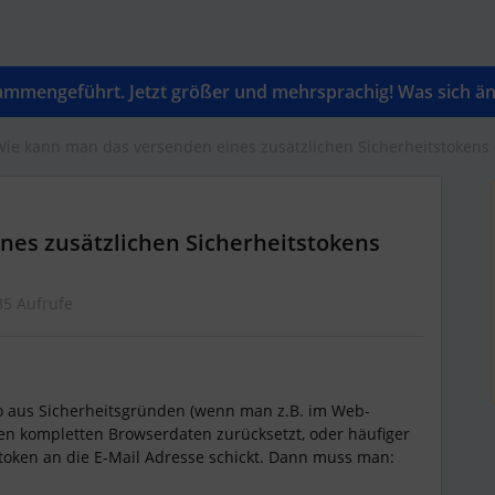
mengeführt. Jetzt größer und mehrsprachig! Was sich änd
Wie kann man das versenden eines zusätzlichen Sicherheitstokens 
nes zusätzlichen Sicherheitstokens
85 Aufrufe
 aus Sicherheitsgründen (wenn man z.B. im Web-
en kompletten Browserdaten zurücksetzt, oder häufiger
stoken an die E-Mail Adresse schickt. Dann muss man: