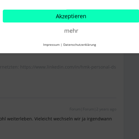
ich die Lösung dennoch darin:
mmunity: Teile Deine Fragen & Ideen!
Akzeptieren
erteste Darstellung zum Token ist:
mehr
p | Personio Community: Teile Deine Fragen & Ideen!
Impressum
|
Datenschutzerklärung
rnetzten: https://www.linkedin.com/in/hmk-personal-ds
Forum|Forum|2 years ago
hl weiterleben. Vieleicht wechseln wir ja irgendwann