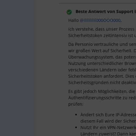
Beste Antwort von
Support I
Hallo
@IlIlIlIlIl000OOO000
,
ich verstehe, dass unser Prozess
Sicherheitstoken zeitintensiv is
Da Personio vertrauliche und se
wir großen Wert auf Sicherheit.
Überwachungssystem, das potentie
Nutzung unterschiedlicher Brow
verschiedenen Ländern oder fe
Sicherheitstoken anfordert. Die
Sicherheitsgründen nicht deaktiv
Es gibt jedoch Möglichkeiten, die
Authentifizierungsschritte zu re
prüfen:
Ändert sich Eure IP-Adress
diesem Fall wird der Sicher
Nutzt Ihr ein VPN-Netzwerk
Ländern zuweist? Dann kann