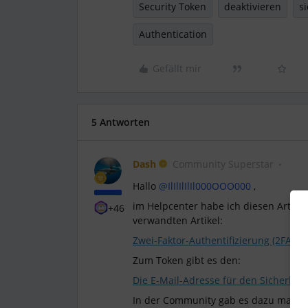
Security Token
deaktivieren
s
Authentication
Gefällt mir
5 Antworten
Dash
Community Superstar
Hallo
@IlIlIlIlIl000OOO000
,
im Helpcenter habe ich diesen Artikel
+46
verwandten Artikel:
Zwei-Faktor-Authentifizierung (2FA) fü
Zum Token gibt es den:
Die E-Mail-Adresse für den Sicherheit
In der Community gab es dazu mal die