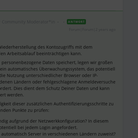
r Community Moderator*in
ANTWORT
Forum|Forum|2 years ago
 Wiederherstellung des Kontozugriffs mit dem
 den Arbeitsablauf beeinträchtigen kann.
e personenbezogene Daten speichert, legen wir großen
 ein automatisches Überwachungssystem, das potentiell
 die Nutzung unterschiedlicher Browser oder IP-
denen Ländern oder fehlgeschlagene Anmeldeversuche
ordert. Dies dient dem Schutz Deiner Daten und kann
iert werden.
igkeit dieser zusätzlichen Authentifizierungsschritte zu
genden Punkte zu prüfen:
ändig aufgrund der Netzwerkkonfiguration? In diesem
otentiell bei jedem Login angefordert.
s automatisch Server in verschiedenen Ländern zuweist?