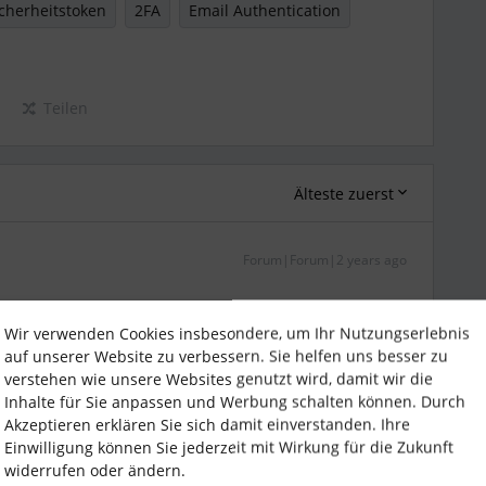
icherheitstoken
2FA
Email Authentication
Teilen
Älteste zuerst
Forum|Forum|2 years ago
 dazu gefunden, siehe auch die dort links angezeigten
Wir verwenden Cookies insbesondere, um Ihr Nutzungserlebnis
auf unserer Website zu verbessern. Sie helfen uns besser zu
verstehen wie unsere Websites genutzt wird, damit wir die
r Mitarbeitendenrollen aktivieren – Personio
Inhalte für Sie anpassen und Werbung schalten können. Durch
Akzeptieren erklären Sie sich damit einverstanden. Ihre
stoken – Personio
Einwilligung können Sie jederzeit mit Wirkung für die Zukunft
widerrufen oder ändern.
sen Austausch, aber auch hier nicht ganz konkret zu