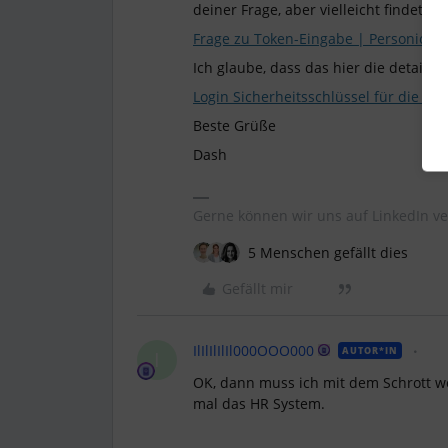
deiner Frage, aber vielleicht findet s
Frage zu Token-Eingabe | Personio Co
Ich glaube, dass das hier die detailli
Login Sicherheitsschlüssel für die Ap
Beste Grüße
Dash
Gerne können wir uns auf LinkedIn ve
5 Menschen gefällt dies
Gefällt mir
IlIlIlIlIl000OOO000
AUTOR*IN
I
OK, dann muss ich mit dem Schrott wo
mal das HR System.