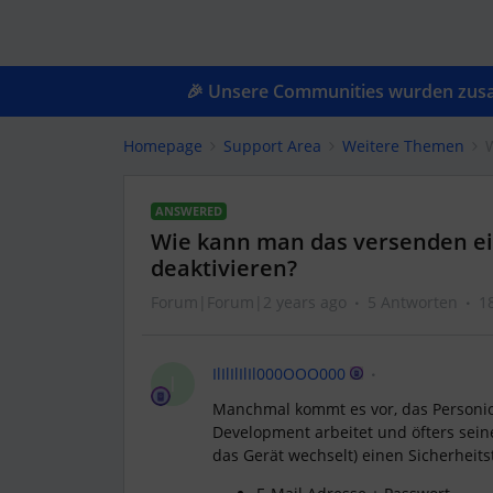
🎉 Unsere Communities wurden zusam
Homepage
Support Area
Weitere Themen
ANSWERED
Wie kann man das versenden ei
deaktivieren?
Forum|Forum|2 years ago
5 Antworten
1
IlIlIlIlIl000OOO000
I
Manchmal kommt es vor, das Personio
Development arbeitet und öfters sein
das Gerät wechselt) einen Sicherheit