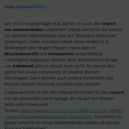
Hallo
@Roland Netter
,
wie
@lbrk
vorgeschlagen hat, würde ich auch den
Import
von Anwesenheiten
empfehlen. Damit kannst Du auf einmal
für mehrere Mitarbeitende eine Art “Standard-Arbeitszeit”
hinterlegen. Sollte sich dann etwas daran ändern (z.B.
Mehrarbeit oder längere Pausen), kann dies im
Mitarbeiterprofil
und
Anwesenheit
entsprechend
nachträglich angepasst werden. Eine automatische Anlage
von
Arbeitszeit
gibt es aktuell noch nicht. Du kannst dies
gerne hier in der Community im Ideation Bereich
vorschlagen. Dann können auch andere Kundinnen und
Kunden Deinen Vorschlag einsehen und upvoten.
Zudem verlinke ich Dir den Helpcenter-Artikel für den
Import
mit der passenden Excel-Vorlage, die Du auf der rechten
Seite unter Downloads
findest:
https://support.personio.de/hc/de/articles/211488709
-Historische-Anwesenheitszeiten-importieren
. Das kannst Du
gerne zunächst für einen Mitarbeitenden testen, ob das für
Euch gut funktioniert.