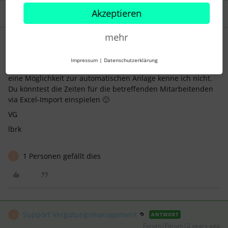
Akzeptieren
2 Antworten
Älteste zuerst
mehr
lbrk
Forum|Forum|2 years ago
L
Impressum
|
Datenschutzerklärung
Hi,
eine Möglichkeit zur automatischen Anlage kenne ich nicht.
Du könntest die Zeiten für die betreffenden Mitarbeitenden
via Excel-Import einspielen 🙂
VG
lbrk
1 Personen gefällt dies
S
Support Vergütungsmanagement
ANTWORT
S
Forum|Forum|2 years ago