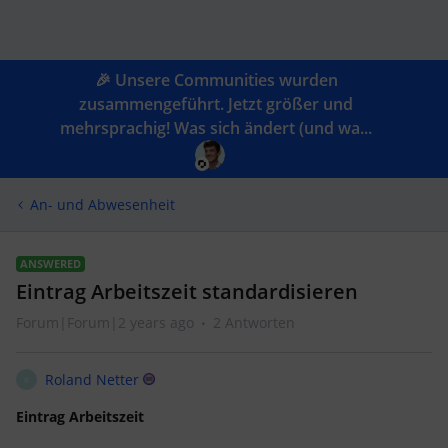
🎉 Unsere Communities wurden
zusammengeführt. Jetzt größer und
mehrsprachig! Was sich ändert (und wa...
An- und Abwesenheit
ANSWERED
Eintrag Arbeitszeit standardisieren
Forum|Forum|2 years ago
2 Antworten
Roland Netter
R
Eintrag Arbeitszeit