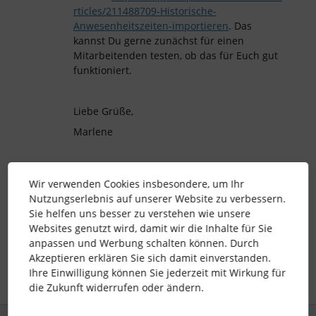
rticles/211488709-Historische-
Anwesenheitszeiten-importieren
. Das
kannst Du gerne zunächst für einen
Mitarbeitenden testen, ob das für Euch gut
funktioniert.
Liebe Grüße,
Marlene
Wir verwenden Cookies insbesondere, um Ihr
arbeitszeit
anwesenheiten
Zeiterfassung
Nutzungserlebnis auf unserer Website zu verbessern.
Sie helfen uns besser zu verstehen wie unsere
Standard-Zeitmodell
Websites genutzt wird, damit wir die Inhalte für Sie
anpassen und Werbung schalten können. Durch
Akzeptieren erklären Sie sich damit einverstanden.
1 Personen gefällt dies
S
Ihre Einwilligung können Sie jederzeit mit Wirkung für
die Zukunft widerrufen oder ändern.