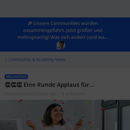
🎉 Unsere Communities wurden
zusammengeführt. Jetzt größer und
mehrsprachig! Was sich ändert (und wa...
Community & Academy News
MEILENSTEIN
👏👏👏 Eine Runde Applaus für…
Forum|Forum|2 years ago
3 Antworten