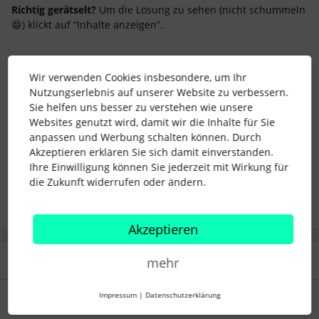
Richtig gerätselt?
Um die Lösung zu sehen (nicht schummeln
😄) klickt auf “Inhalte anzeigen”.
Liebe Grüße
Wir verwenden Cookies insbesondere, um Ihr
Lena & das Community Team
Nutzungserlebnis auf unserer Website zu verbessern.
Sie helfen uns besser zu verstehen wie unsere
Websites genutzt wird, damit wir die Inhalte für Sie
anpassen und Werbung schalten können. Durch
#Community
Meilenstein
Akzeptieren erklären Sie sich damit einverstanden.
Ihre Einwilligung können Sie jederzeit mit Wirkung für
die Zukunft widerrufen oder ändern.
8 Menschen gefällt dies
Akzeptieren
3 Antworten
Älteste zuerst
mehr
Impressum
|
Datenschutzerklärung
Selina
Forum|Forum|2 years ago