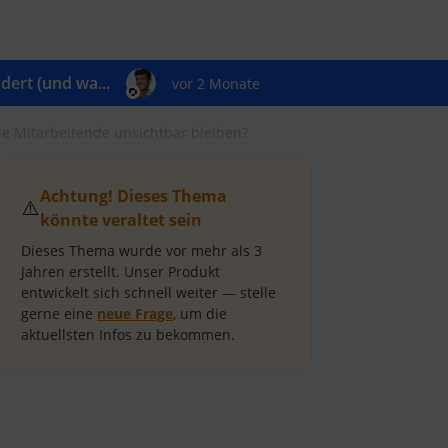
ert (und wa...
vor 2 Monate
ere Mitarbeitende unsichtbar bleiben?
Achtung! Dieses Thema
⚠️
könnte veraltet sein
Dieses Thema wurde vor mehr als
3
Jahren
erstellt.
Unser Produkt
entwickelt sich schnell weiter — stelle
gerne eine
neue Frage
, um die
aktuellsten Infos zu bekommen.