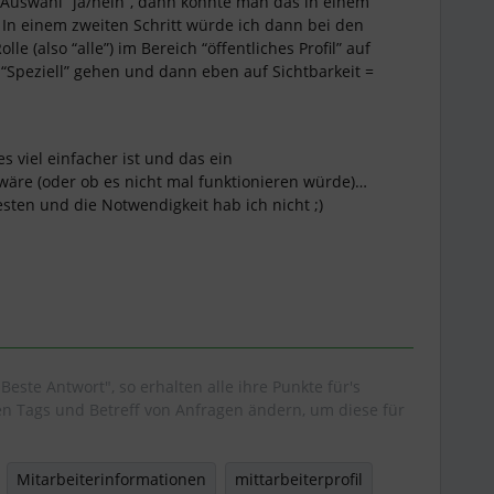
e Auswahl “ja/nein”, dann könnte man das in einem
. In einem zweiten Schritt würde ich dann bei den
le (also “alle”) im Bereich “öffentliches Profil” auf
) “Speziell” gehen und dann eben auf Sichtbarkeit =
es viel einfacher ist und das ein
äre (oder ob es nicht mal funktionieren würde)…
esten und die Notwendigkeit hab ich nicht ;)
"Beste Antwort", so erhalten alle ihre Punkte für's
 Tags und Betreff von Anfragen ändern, um diese für
Mitarbeiterinformationen
mittarbeiterprofil