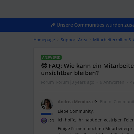
🎉 Unsere Communities wurden zusam
Homepage
Support Area
Mitarbeiterrollen 
ANSWERED
🤓 FAQ: Wie kann ein Mitarbeite
unsichtbar bleiben?
Forum|Forum|3 years ago
9 Antworten
4
Andrea Mendoza
Ehem. Communit
Liebe Community,
ich hoffe, Ihr habt den gestrigen Fei
+20
Einige Firmen möchten Mitarbeiterprof