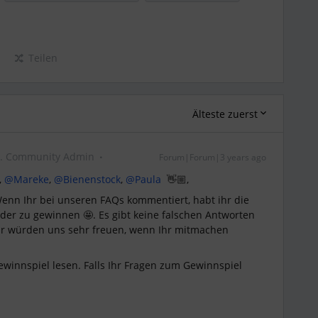
Teilen
Älteste zuerst
. Community Admin
Forum|Forum|3 years ago
,
@Mareke
,
@Bienenstock
,
@Paula
👋🏼,
enn Ihr bei unseren FAQs kommentiert, habt ihr die
nder zu gewinnen 🤩. Es gibt keine falschen Antworten
Wir würden uns sehr freuen, wenn Ihr mitmachen
ewinnspiel lesen. Falls Ihr Fragen zum Gewinnspiel