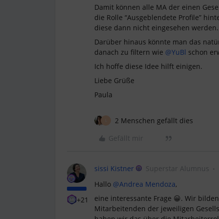
Damit können alle MA der einen Gesell
die Rolle “Ausgeblendete Profile” hin
diese dann nicht eingesehen werden
Darüber hinaus könnte man das natür
danach zu filtern wie
@YuBl
schon er
Ich hoffe diese Idee hilft einigen.
Liebe Grüße
Paula
2 Menschen gefällt dies
L
Gefällt mir
sissi Kistner
Superstar Alumnus
Hallo
@Andrea Mendoza
,
eine interessante Frage 😀. Wir bilde
+21
Mitarbeitenden der jeweiligen Gesells
haben wir das über die Mitarbeiterrol