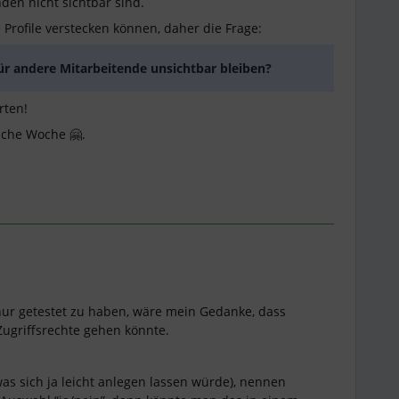
nden nicht sichtbar sind.
e Profile verstecken können, daher die Frage:
für andere Mitarbeitende unsichtbar bleiben?
rten!
iche Woche 🤗.
ur getestet zu haben, wäre mein Gedanke, dass
Zugriffsrechte gehen könnte.
as sich ja leicht anlegen lassen würde), nennen