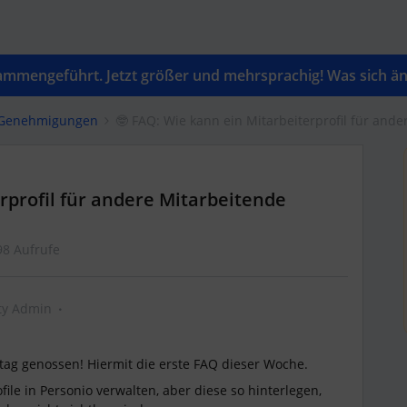
mengeführt. Jetzt größer und mehrsprachig! Was sich änd
& Genehmigungen
🤓 FAQ: Wie kann ein Mitarbeiterprofil für and
rprofil für andere Mitarbeitende
98 Aufrufe
y Admin
ertag genossen! Hiermit die erste FAQ dieser Woche.
ile in Personio verwalten, aber diese so hinterlegen,