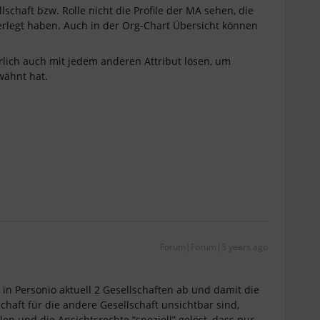
schaft bzw. Rolle nicht die Profile der MA sehen, die
terlegt haben. Auch in der Org-Chart Übersicht können
.
lich auch mit jedem anderen Attribut lösen, um
wähnt hat.
Forum|Forum|3 years ago
n in Personio aktuell 2 Gesellschaften ab und damit die
chaft für die andere Gesellschaft unsichtbar sind,
len und die Ansichtsrechte “speziell” gelöst, dass nur