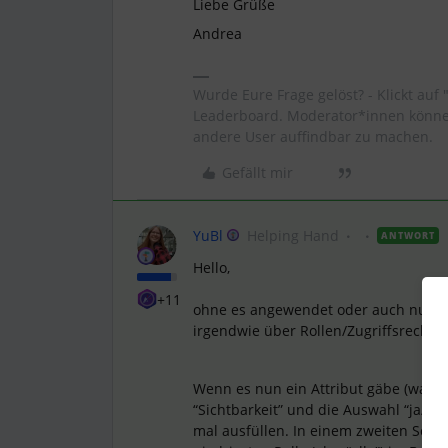
Liebe Grüße
Andrea
Wurde Eure Frage gelöst? - Klickt auf 
Leaderboard. Moderator*innen können
andere User auffindbar zu machen.
Gefällt mir
YuBl
Helping Hand
ANTWORT
Hello,
+11
ohne es angewendet oder auch nur ge
irgendwie über Rollen/Zugriffsrechte
Wenn es nun ein Attribut gäbe (was si
“Sichtbarkeit” und die Auswahl “ja/ne
mal ausfüllen. In einem zweiten Schri