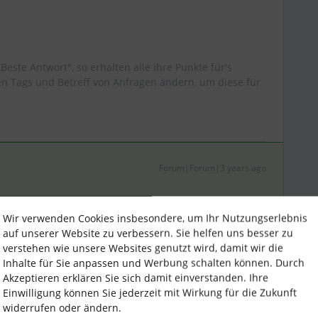
"Beste Antwort", so erhalten alle ihre Punkte für's
 Tags und Betreff von Anfragen ändern, um diese für
Forum|Forum|3 years ago
Wir verwenden Cookies insbesondere, um Ihr Nutzungserlebnis
testet zu haben, wäre mein Gedanke, dass das wohl
auf unserer Website zu verbessern. Sie helfen uns besser zu
 gehen könnte.
verstehen wie unsere Websites genutzt wird, damit wir die
Inhalte für Sie anpassen und Werbung schalten können. Durch
ch ja leicht anlegen lassen würde), nennen wir es mal
Akzeptieren erklären Sie sich damit einverstanden. Ihre
in”, dann könnte man das in einem ersten Schritt erst
Einwilligung können Sie jederzeit mit Wirkung für die Zukunft
tt würde ich dann bei den Zugriffsrechten der
widerrufen oder ändern.