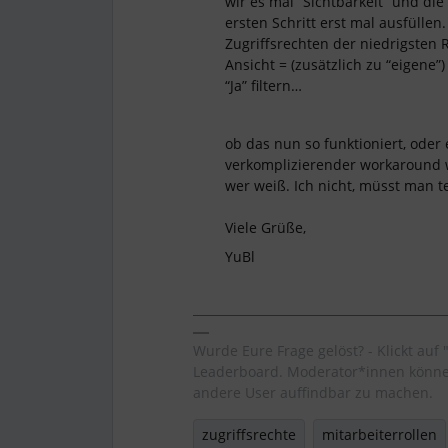
wir es mal “Sichtbarkeit” und di
ersten Schritt erst mal ausfüllen
Zugriffsrechten der niedrigsten Rol
Ansicht = (zusätzlich zu “eigene”
“Ja” filtern…
ob das nun so funktioniert, oder 
verkomplizierender workaround w
wer weiß. Ich nicht, müsst man t
Viele Grüße,
YuBl
Wurde Eure Frage gelöst? - Klickt auf 
Leaderboard. Moderator*innen können
andere User auffindbar zu machen.
zugriffsrechte
mitarbeiterrollen