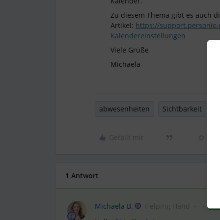
Kalender.
Zu diesem Thema gibt es auch di
Artikel:
https://support.personio.
Kalendereinstellungen
Viele Grüße
Michaela
abwesenheiten
Sichtbarkeit
Gefällt mir
1 Antwort
Michaela B.
Helping Hand
AN