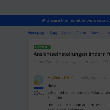
🎉 Unsere Communities wurden zusam
Homepage
Support Area
An- und Abwesenhe
ANSWERED
Ansichtseinstellungen ändern 
Forum|Forum|4 years ago
1 Antwort
157 
MaCherie1
Community Superstar
M
Hallo,
aktuell sehen bei uns alle Mitarbeit
+35
Kalender.
Dies möchte ich nun ändern, wie stell
dazu nichts gefunden.