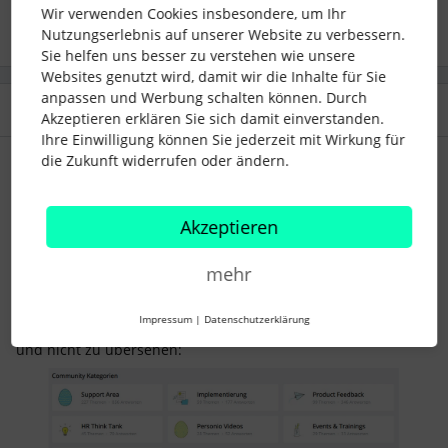
8 Menschen gefällt dies
Wir verwenden Cookies insbesondere, um Ihr
Nutzungserlebnis auf unserer Website zu verbessern.
Sie helfen uns besser zu verstehen wie unsere
Websites genutzt wird, damit wir die Inhalte für Sie
anpassen und Werbung schalten können. Durch
2 Antworten
Älteste zuerst
Akzeptieren erklären Sie sich damit einverstanden.
Ihre Einwilligung können Sie jederzeit mit Wirkung für
die Zukunft widerrufen oder ändern.
Dash
Forum|Forum|5 years ago
Hallo
@Selina
, liebes Community-Team,
Akzeptieren
ein Feedback wollte ich hier einmal loswerden, vielleicht
sehen es andere ja auch so oder es geht nur mir so:
mehr
Ich finde die Blog-Artikel von
@Marina Buller
sehr interessant
und informativ und es auch durchaus sinnvoll, diese in der
Impressum
|
Datenschutzerklärung
Community einzubinden. Hier sind sie an einer guten Stelle
und nicht zu übersehen: