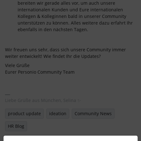
bereiten wir gerade alles vor, um auch unsere
internationalen Kunden und Eure internationalen
Kollegen & Kolleginnen bald in unserer Community
unterstützen zu können. Alles weitere dazu erfahrt Ihr
ebenfalls in den nächsten Tagen.
Wir freuen uns sehr, dass sich unsere Community immer
weiter entwickelt! Wie findet Ihr die Updates?
Viele Grüße
Eurer Personio Community Team
Liebe Grüße aus München, Selina ✨
product update
ideation
Community News
HR Blog