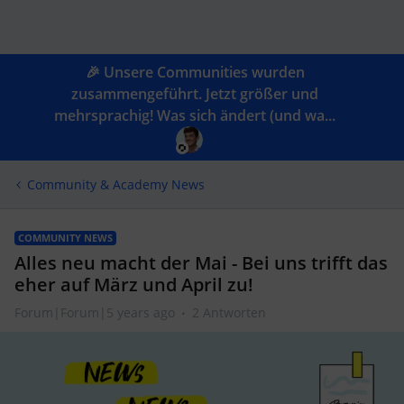
🎉 Unsere Communities wurden
zusammengeführt. Jetzt größer und
mehrsprachig! Was sich ändert (und wa...
Community & Academy News
COMMUNITY NEWS
Alles neu macht der Mai - Bei uns trifft das
eher auf März und April zu!
Forum|Forum|5 years ago
2 Antworten