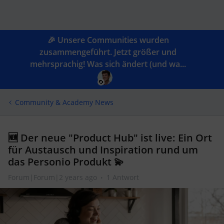
🎉 Unsere Communities wurden
zusammengeführt. Jetzt größer und
mehrsprachig! Was sich ändert (und wa...
Community & Academy News
🆕 Der neue "Product Hub" ist live: Ein Ort
für Austausch und Inspiration rund um
das Personio Produkt 💫
Forum|Forum|2 years ago
1 Antwort