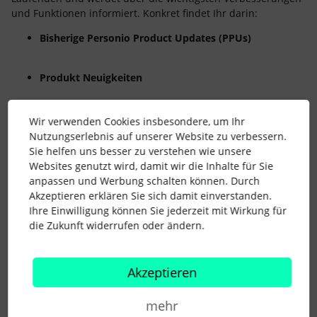
und Funktionen informiert. Konkret findet Ihr darin:
Bisherige Personio Product Updates (PPUs)
Produkt Neuigkeiten
💜
Learn & Share
Wir verwenden Cookies insbesondere, um Ihr
Sharing is Caring - Teilt, was bei Euch gut funktioniert im
Nutzungserlebnis auf unserer Website zu verbessern.
neuen Bereich. Nutzt die Community, damit nicht jeder das
Sie helfen uns besser zu verstehen wie unsere
Rad neu erfinden muss.
Websites genutzt wird, damit wir die Inhalte für Sie
Ihr habt eine Darstellung gefunden, die bei Euch im
anpassen und Werbung schalten können. Durch
Unternehmen gut funktioniert, so wie ihr es abbildet? Ganz
Akzeptieren erklären Sie sich damit einverstanden.
egal ob Darstellung der Team-Strukturen, ein Reporting,
Ihre Einwilligung können Sie jederzeit mit Wirkung für
welches ihr regelmäßig braucht, ein Interview Prozess im
die Zukunft widerrufen oder ändern.
Recruiting oder ein Workflow Automation Prozess…. Teilt es
mit den anderen Community-Mitgliedern.
Beim nächsten Mal werdet Ihr sicher fündig!
Akzeptieren
👉 Wie immer gilt
:
Schreibt Eure Wünsche und Anregungen
mehr
gerne in die Kommentare!