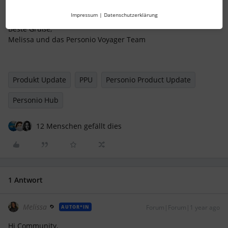
Impressum
|
Datenschutzerklärung
Beste Grüße,
Melissa und das Personio Voyager Team
Produkt Update
PPU
Personio Product Update
Personio Hub
12 Menschen gefällt dies
1 Antwort
Melissa
Forum|Forum|1 year ago
AUTOR*IN
Hi Community,