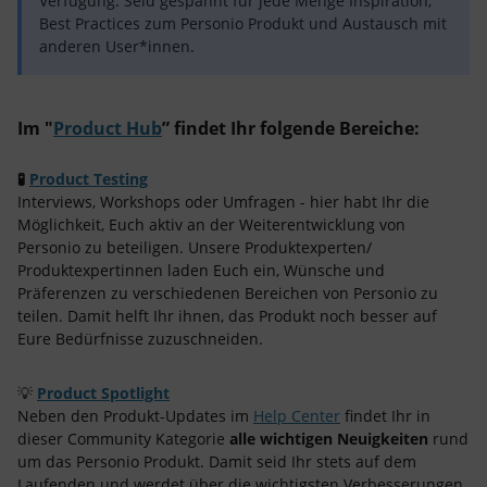
Verfügung. Seid gespannt für jede Menge Inspiration,
Best Practices zum Personio Produkt und Austausch mit
anderen User*innen.
Im "
Product Hub
” findet Ihr folgende Bereiche:
🧪
Product Testing
Interviews, Workshops oder Umfragen - hier habt Ihr die
Möglichkeit, Euch aktiv an der Weiterentwicklung von
Personio zu beteiligen. Unsere Produktexperten/
Produktexpertinnen laden Euch ein, Wünsche und
Präferenzen zu verschiedenen Bereichen von Personio zu
teilen. Damit helft Ihr ihnen, das Produkt noch besser auf
Eure Bedürfnisse zuzuschneiden.
💡
Product Spotlight
Neben den Produkt-Updates im
Help Center
findet Ihr in
dieser Community Kategorie
alle wichtigen Neuigkeiten
rund
um das Personio Produkt. Damit seid Ihr stets auf dem
Laufenden und werdet über die wichtigsten Verbesserungen