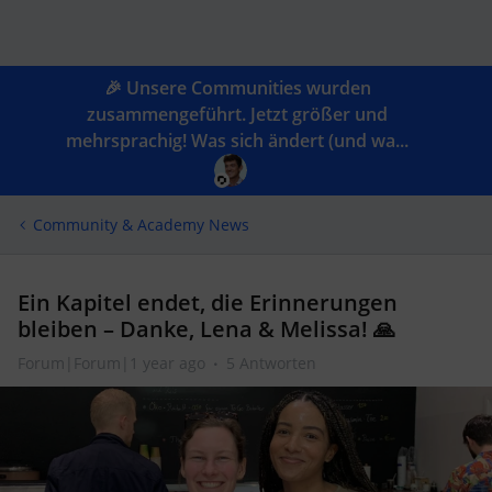
🎉 Unsere Communities wurden
zusammengeführt. Jetzt größer und
mehrsprachig! Was sich ändert (und wa...
Community & Academy News
Ein Kapitel endet, die Erinnerungen
bleiben – Danke, Lena & Melissa! 🙏
Forum|Forum|1 year ago
5 Antworten