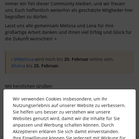
immer ein Teil dieser Community bleiben, und wir freuen
uns, Euch hoffentlich weiterhin als geschätzte Mitglieder hier
begrüßen zu dürfen.
Lasst uns alle gemeinsam Melissa und Lena für ihre
großartige Arbeit danken und ihnen viel Erfolg und Glück für
die Zukunft wünschen! ⭐️
ℹ️ ​
@Melissa
wird noch bis
20. Februar
online sein, ​
@Lena
bis
25. Februar.
Mit herzlichen Grüßen
Daniele & Euer Community-Team
Wir verwenden Cookies insbesondere, um Ihr
Nutzungserlebnis auf unserer Website zu verbessern.
Sie helfen uns besser zu verstehen wie unsere
16 Menschen gefällt dies
Websites genutzt wird, damit wir die Inhalte für Sie
anpassen und Werbung schalten können. Durch
Akzeptieren erklären Sie sich damit einverstanden.
Ihre Einwilligung können Sie jederzeit mit Wirkung für