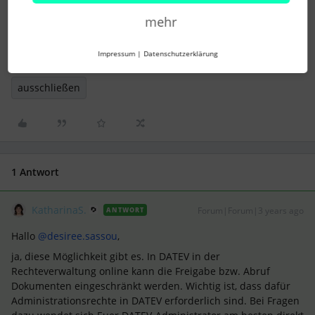
mehr
DATEV
Lohn und Gehalt
Impressum
|
Datenschutzerklärung
Lohnauswertungsdatenservice
ausnahme
ausschließen
1 Antwort
KatharinaS.
Forum|Forum|3 years ago
ANTWORT
Hallo
@desiree.sassou
,
ja, diese Möglichkeit gibt es. In DATEV in der
Rechteverwaltung online kann die Freigabe bzw. Abruf
Dokumenten eingeschränkt werden. Wichtig ist, dass dafür
Administrationsrechte in DATEV erforderlich sind. Bei Fragen