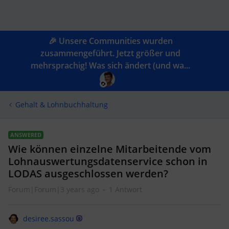
🎉 Unsere Communities wurden
zusammengeführt. Jetzt größer und
mehrsprachig! Was sich ändert (und wa...
Gehalt & Lohnbuchhaltung
ANSWERED
Wie können einzelne Mitarbeitende vom
Lohnauswertungsdatenservice schon in
LODAS ausgeschlossen werden?
Forum|Forum|3 years ago
1 Antwort
desiree.sassou