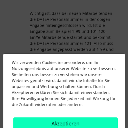
Wichtig ist, dass bei neuen Mitarbeitenden
die DATEV Personalnummer in der obigen
Angabe miteingeschlossen wird. Ist die
Eingabe zum Beispiel 1-99 und 101-120.
Ein*e Mitarbeitende startet und bekommt
die DATEV Personalnummer 121. Also muss
die Angabe angepasst werden auf 1-99 und
101-121.
Wir verwenden Cookies insbesondere, um Ihr
Für Fragen zur konkreten Umsetzung in
Nutzungserlebnis auf unserer Website zu verbessern.
DATEV, wendet sich Euer DATEV-
Sie helfen uns besser zu verstehen wie unsere
Administrator am besten an den DATEV-
Websites genutzt wird, damit wir die Inhalte für Sie
Support.
anpassen und Werbung schalten können. Durch
Akzeptieren erklären Sie sich damit einverstanden.
Beste Grüße
Ihre Einwilligung können Sie jederzeit mit Wirkung für
die Zukunft widerrufen oder ändern.
Katharina
Akzeptieren