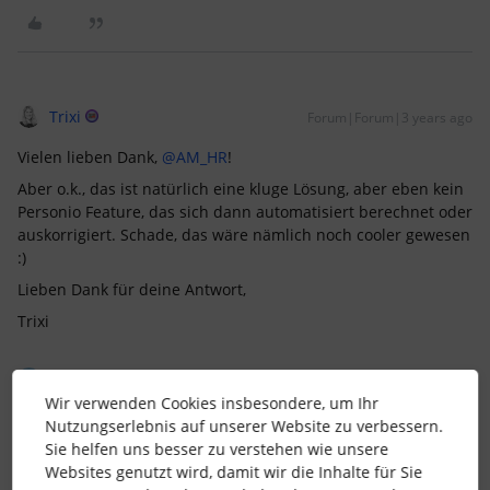
Trixi
Forum|Forum|3 years ago
Vielen lieben Dank,
@AM_HR
!
Aber o.k., das ist natürlich eine kluge Lösung, aber eben kein
Personio Feature, das sich dann automatisiert berechnet oder
auskorrigiert. Schade, das wäre nämlich noch cooler gewesen
:)
Lieben Dank für deine Antwort,
Trixi
1 Personen gefällt dies
J
Wir verwenden Cookies insbesondere, um Ihr
Nutzungserlebnis auf unserer Website zu verbessern.
Sie helfen uns besser zu verstehen wie unsere
Websites genutzt wird, damit wir die Inhalte für Sie