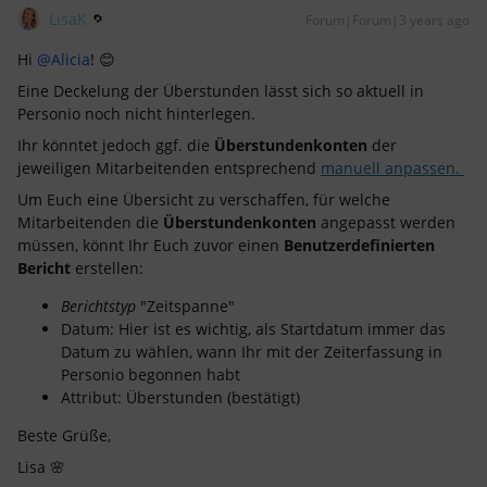
LisaK
Forum|Forum|3 years ago
Hi
@Alicia
! 😊
Eine Deckelung der Überstunden lässt sich so aktuell in
Personio noch nicht hinterlegen.
Ihr könntet jedoch ggf. die
Überstundenkonten
der
jeweiligen Mitarbeitenden entsprechend
manuell anpassen.
Um Euch eine Übersicht zu verschaffen, für welche
Mitarbeitenden die
Überstundenkonten
angepasst werden
müssen, könnt Ihr Euch zuvor einen
Benutzerdefinierten
Bericht
erstellen:
Berichtstyp
"Zeitspanne"
Datum: Hier ist es wichtig, als Startdatum immer das
Datum zu wählen, wann Ihr mit der Zeiterfassung in
Personio begonnen habt
Attribut: Überstunden (bestätigt)
Beste Grüße,
Lisa 🌸