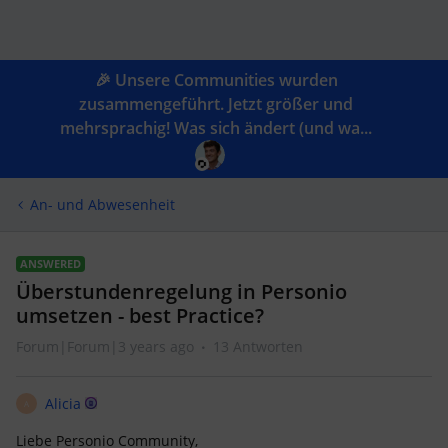
🎉 Unsere Communities wurden
zusammengeführt. Jetzt größer und
mehrsprachig! Was sich ändert (und wa...
An- und Abwesenheit
ANSWERED
Überstundenregelung in Personio
umsetzen - best Practice?
Forum|Forum|3 years ago
13 Antworten
Alicia
A
Liebe Personio Community,