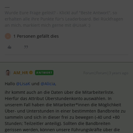
Wurde Eure Frage gelöst? - Klickt auf "Beste Antwort", so
erhalten alle ihre Punkte für's Leaderboard. Bei Rückfragen
an mich, markiert mich gerne mit @LisaK :)
1 Personen gefällt dies
A
AM_HR
Forum|Forum|3 years ago
ANTWORT
Hallo
@LisaK
und
@Alicia
,
ihr kommt auch an die Daten über die Mitarbeiterliste.
Hierfür das Attribut Überstundenkonto auswählen. In
unserem Fall haben die Mitarbeiter*innen die Möglichkeit
Über- und Unterstunden in einer bestimmten Bandbreite zu
sammeln und sich in dieser frei zu bewegen (-40 und +80
Stunden; Teilzeitler anteilig). Sollten die Bandbreiten
gerissen werden, können unsere Führungskräfte über die