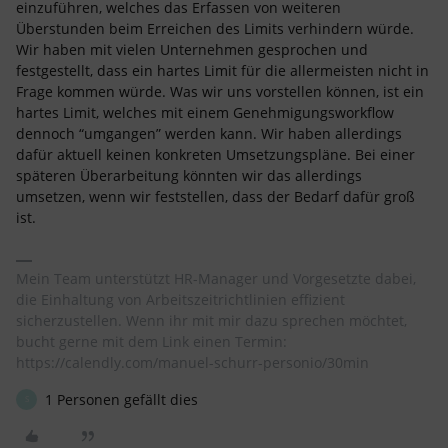
einzuführen, welches das Erfassen von weiteren
Überstunden beim Erreichen des Limits verhindern würde.
Wir haben mit vielen Unternehmen gesprochen und
festgestellt, dass ein hartes Limit für die allermeisten nicht in
Frage kommen würde. Was wir uns vorstellen können, ist ein
hartes Limit, welches mit einem Genehmigungsworkflow
dennoch “umgangen” werden kann. Wir haben allerdings
dafür aktuell keinen konkreten Umsetzungspläne. Bei einer
späteren Überarbeitung könnten wir das allerdings
umsetzen, wenn wir feststellen, dass der Bedarf dafür groß
ist.
Mein Team unterstützt HR-Manager und Vorgesetzte dabei,
die Einhaltung von Arbeitszeitrichtlinien effizient
sicherzustellen. Wenn ihr mit mir dazu sprechen möchtet,
bucht gerne mit dem Link einen Termin:
https://calendly.com/manuel-schurr-personio/30min
1 Personen gefällt dies
S