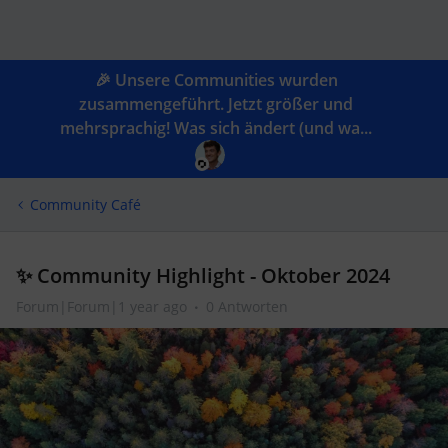
🎉 Unsere Communities wurden
zusammengeführt. Jetzt größer und
mehrsprachig! Was sich ändert (und wa...
Community Café
✨ Community Highlight - Oktober 2024
Forum|Forum|1 year ago
0 Antworten