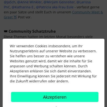
@JaSch
,
@Anne Winkler
,
@Mirjam Geisreiter
,
@Larissa
PnC
,
@Katharina E.
,
@Patricia aka Frau Eule
- verfasst gerne
ein paar Sätze und stellt Euch in unserem
Community Meet &
Greet 👋
Post vor.
👑 Community Schatztruhe
Diese Themen hatten im letzten Monat besonders viele
Aufrufe und wurden im
HR Think Tank
sowie
Wir verwenden Cookies insbesondere, um Ihr
Learn&Share
diskutiert:
Nutzungserlebnis auf unserer Website zu verbessern.
Vor allem der Beitrag von
@Elif
ist interessant, in der
Sie helfen uns besser zu verstehen wie unsere
Diskussion um die
Anzahl der Urlaubstage
.
Websites genutzt wird, damit wir die Inhalte für Sie
Herangehensweise zur
Erstellung von Karrierepfaden
anpassen und Werbung schalten können. Durch
mit ganz tollem Austausch.
Akzeptieren erklären Sie sich damit einverstanden.
Ein toller Austausch zu Erfahrungswerten und der Rolle
Ihre Einwilligung können Sie jederzeit mit Wirkung für
von
Neurodivergenz am Arbeitsplatz
.
die Zukunft widerrufen oder ändern.
🎬 Die ersten beiden Folgen von “Das
Vorstellungsgespräch”:
Episode #1
:
Diskutiert die aktuellen Trends und
Akzeptieren
Herausforderungen der internen Kommunikation mit
uns und Victoria Leipert von SOS Kinderdorf