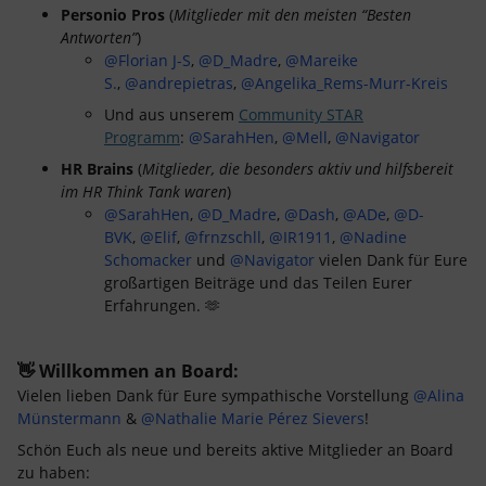
Personio Pros
(
Mitglieder mit den meisten “Besten
Antworten”
)
@Florian J-S
,
@D_Madre
,
@Mareike
S.
,
@andrepietras
,
@Angelika_Rems-Murr-Kreis
Und aus unserem
Community STAR
Programm
:
@SarahHen
,
@Mell
,
@Navigator
HR Brains
(
Mitglieder, die besonders aktiv und hilfsbereit
im HR Think Tank waren
)
@SarahHen
,
@D_Madre
,
@Dash
,
@ADe
,
@D-
BVK
,
@Elif
,
@frnzschll
,
@IR1911
,
@Nadine
Schomacker
und
@Navigator
vielen Dank für Eure
großartigen Beiträge und das Teilen Eurer
Erfahrungen. 🫶
👋 Willkommen an Board:
Vielen lieben Dank für Eure sympathische Vorstellung
@Alina
Münstermann
&
@Nathalie Marie Pérez Sievers
!
Schön Euch als neue und bereits aktive Mitglieder an Board
zu haben: